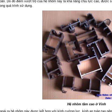
oắn. Do đó điểm vượt trộ của hệ nhôm này là khả năng chịu lực cao, được s
rong quá trình sử dụng.
Hệ nhôm tầm cao ở Vinh
goài ra hệ nhôm này được kết hợp với kính cường lực, kính an toàn tạo nên