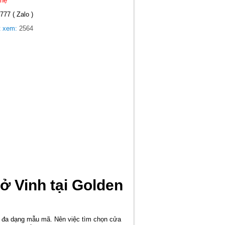
 hệ
777 ( Zalo )
t xem:
2564
ở Vinh tại Golden
ới đa dạng mẫu mã. Nên việc tìm chọn cửa