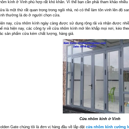
hôm kính ở Vinh phù hợp rất khó khăn. Vì thế bạn cần phải tham khảo nhiều 
ửa là một thứ rất quan trọng trong ngôi nhà, nó có thể làm tôn vinh lên độ sa
ình thường là do ở người chọn cửa.
iện nay, cửa nhôm kính ngày càng được sử dụng rộng rãi và nhận được nhi
hế mà hiện nay, các công ty về cửa nhôm kính mở lên khắp mọi nơi, kéo the
ác sản phẩm cửa kém chất lượng, hàng giả.
Cửa nhôm kính ở Vinh
olden Gate chúng tôi là đơn vị hàng đầu về lắp đặt
cửa nhôm kính cường l