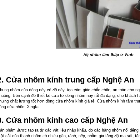
Hệ nhôm tầm thấp ở Vinh
2. Cửa nhôm kính trung cấp Nghệ An
hung nhôm của dòng này có độ dày, tạo cảm giác chắc chăn, an toàn cho n
huộng. Bên cạnh đó thiết kế cửa từ dòng nhôm này rất đa dạng, cho khách h
hưng chất lượng tốt hơn dòng cửa nhôm kính giá rẻ. Cửa nhôm kính tầm trun
òng cửa nhôm Xingfa.
3. Cửa nhôm kính cao cấp Nghệ An
ản phẩm được tạo ra từ các vật liệu nhập khẩu, do các hãng nhôm nổi tiến
ặt cắt của thanh nhôm có nhiều gân, rãnh, nếp, nhằm gia tăng độ ma sát, tă