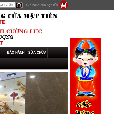
0
Giỏ hàng của bạn (
)
Tìm
kiếm
BẢO HÀNH – SỬA CHỮA