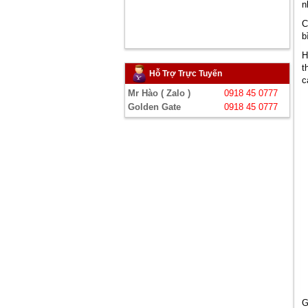
n
C
b
H
t
Hỗ Trợ Trực Tuyến
c
Mr Hào ( Zalo )
0918 45 0777
Golden Gate
0918 45 0777
G