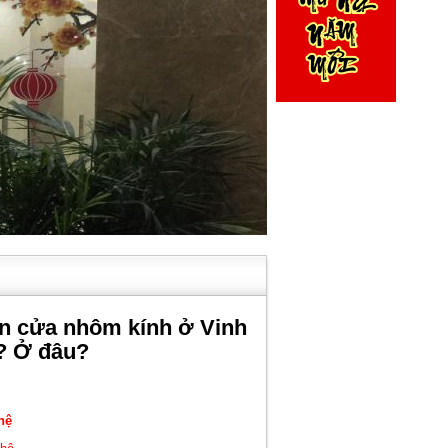
n cửa nhôm kính ở Vinh
o? Ở đâu?
hệ