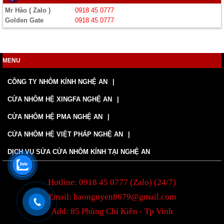
Mr Hào ( Zalo )
0918 45 0777
Golden Gate
0918 45 0777
MENU
CÔNG TY NHÔM KÍNH NGHỆ AN
CỬA NHÔM HỆ XINGFA NGHỆ AN
CỬA NHÔM HỆ PMA NGHỆ AN
CỬA NHÔM HỆ VIỆT PHÁP NGHỆ AN
DỊCH VỤ SỬA CỬA NHÔM KÍNH TẠI NGHỆ AN
Hotline: 0918 45 0777 (Zalo) (24/7)
Email: haonguyen8679@gmail.com
Add: 85 Phùng Chí Kiên - Tp Vinh