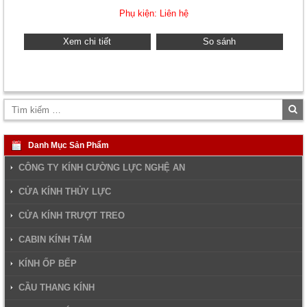
Phụ kiện: Liên hệ
Xem chi tiết
So sánh
Tì
ki
Danh Mục Sản Phẩm
CÔNG TY KÍNH CƯỜNG LỰC NGHỆ AN
CỬA KÍNH THỦY LỰC
CỬA KÍNH TRƯỢT TREO
CABIN KÍNH TẮM
KÍNH ỐP BẾP
CẦU THANG KÍNH