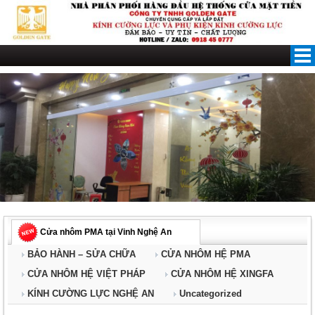
Skip
to
content
Cửa nhôm PMA tại Vinh Nghệ An
BẢO HÀNH – SỬA CHỮA
CỬA NHÔM HỆ PMA
CỬA NHÔM HỆ VIỆT PHÁP
CỬA NHÔM HỆ XINGFA
KÍNH CƯỜNG LỰC NGHỆ AN
Uncategorized