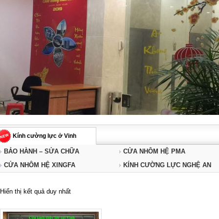
Kính cường lực ở Vinh
BẢO HÀNH – SỬA CHỮA
CỬA NHÔM HỆ PMA
CỬA NHÔM HỆ XINGFA
KÍNH CƯỜNG LỰC NGHỆ AN
Hiển thị kết quả duy nhất