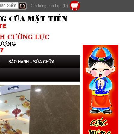
0
Giỏ hàng của bạn (
)
Tìm
kiếm
BẢO HÀNH – SỬA CHỮA