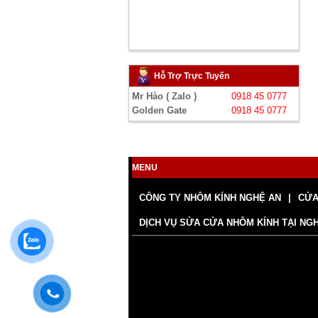
Hỗ Trợ Trực Tuyến
Mr Hào ( Zalo )
0918 45 0777
Golden Gate
0918 45 0777
MENU
CÔNG TY NHÔM KÍNH NGHỆ AN
CỬA
DỊCH VỤ SỬA CỬA NHÔM KÍNH TẠI NG