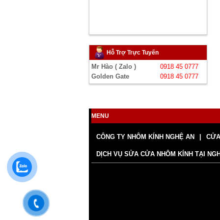
Hỗ Trợ Trực Tuyến
Mr Hào ( Zalo )
0918 45 0777
Golden Gate
0918 45 0777
MENU
CÔNG TY NHÔM KÍNH NGHỆ AN
CỬA
DỊCH VỤ SỬA CỬA NHÔM KÍNH TẠI NG