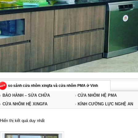
so sánh cửa nhôm xingfa và cửa nhôm PMA ở Vinh
BẢO HÀNH – SỬA CHỮA
CỬA NHÔM HỆ PMA
CỬA NHÔM HỆ XINGFA
KÍNH CƯỜNG LỰC NGHỆ AN
Hiển thị kết quả duy nhất