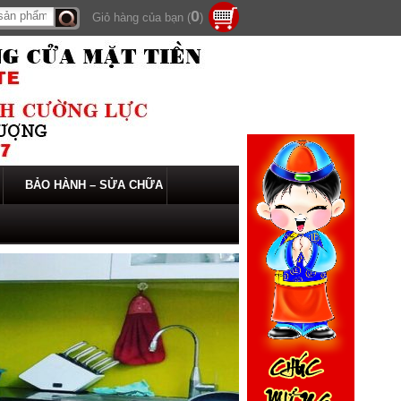
0
Giỏ hàng của bạn (
)
Tìm
kiếm
BẢO HÀNH – SỬA CHỮA